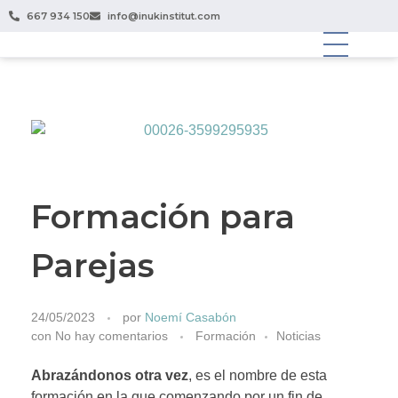
667 934 150
info@inukinstitut.com
Formación para
Parejas
24/05/2023
por
Noemí Casabón
con
No hay comentarios
Formación
Noticias
Abrazándonos otra vez
, es el nombre de esta
formación en la que comenzando por un fin de