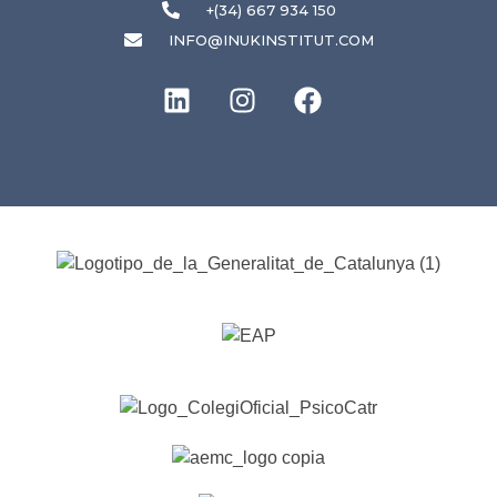
+(34) 667 934 150
INFO@INUKINSTITUT.COM